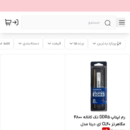
پربازدیدترین
برندها
قیمت
دسته‌بندی
فقط م
رم لپتاپ DDR5 تک کاناله 4800
مگاهرتز CL40 ای دیتا مدل