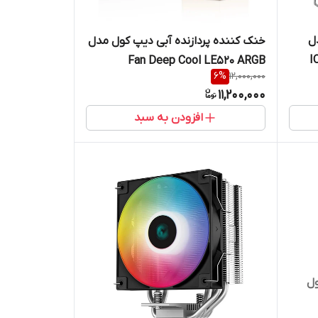
ل
خنک کننده پردازنده آبی دیپ کول مدل
I
Fan Deep Cool LE520 ARGB
6
%
12,000,000
11,200,000
افزودن به سبد
ل