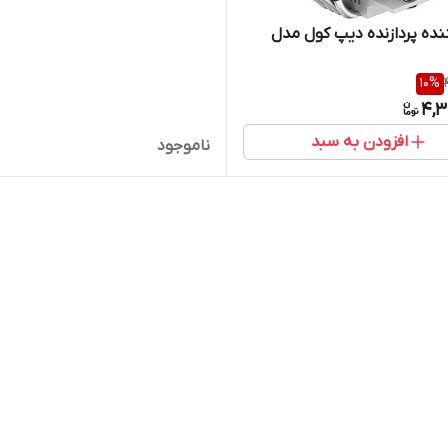
ده پردازنده دیپ کول مدل
10
%
4,3
افزودن به سبد
ناموجود