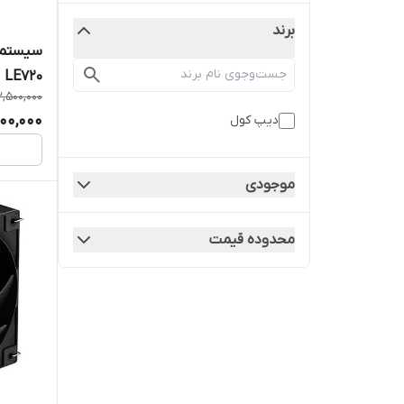
برند
سیستم 
LE720
3,500,000
000,000
دیپ کول
موجودی
محدوده قیمت