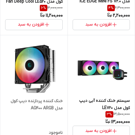
مدل ICE EDGE MINI FS V2.0
کول مدل Fan Deep Cool LE520
12,000,000
2,300,000
6
%
4
%
LGA1700
ARGB
11,200,000
2,200,000
افزودن به سبد
افزودن به سبد
سیستم خنک کننده آبی دیپ
خنک کننده پردازنده دیپ کول
کول مدل LE720
مدل AG400 ARGB
13,500,000
3
%
13,000,000
افزودن به سبد
ناموجود