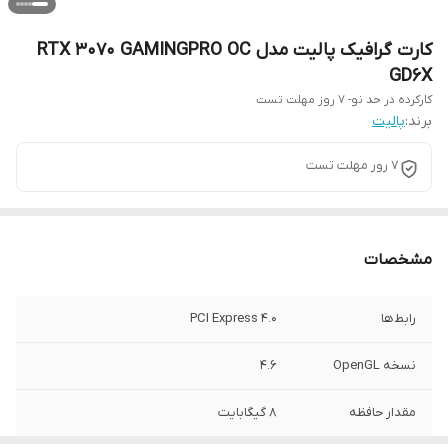
کارت گرافیک پالیت مدل RTX 3070 GAMINGPRO OC
GD6X
کارکرده در حد نو- 7 روز مهلت تست
برند:
پالیت
7 رور مهلت تست
مشخصات
رابط‌ها
PCI Express 4.0
نسخه OpenGL
4.6
مقدار حافظه
۸ گیگابایت