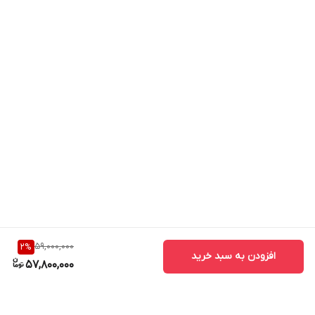
ThunderMaster جدید Palit نسبت به نسخه قبلی ارتقا یافته
است. رابط کاربری آن کاربرپسندتر و همچنین تنظیمات
شخصی‌سازی‌شده‌تری دارد. با ThunderMaster می‌توانید کارت
گرافیک خود را از تنظیمات اورکلاک، سرعت فن گرفته تا جلوه LED
کنترل کنید. همچنین می‌توانید وضعیت GPU را با ابزار
ThunderMaster زیر نظر داشته باشید.
59,000,000
2
%
افزودن به سبد خرید
57,800,000