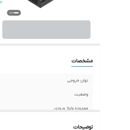
نو
ن
قا
کا
کانکت
کانک
کانک
اس
سا
مشخصات
م
جری
توان خروجی
جری
جریا
وضعیت
جری
جریا
محدوده ولتاژ ورودی
کانک
گواهینامه 80PLUS
کانک
توضیحات