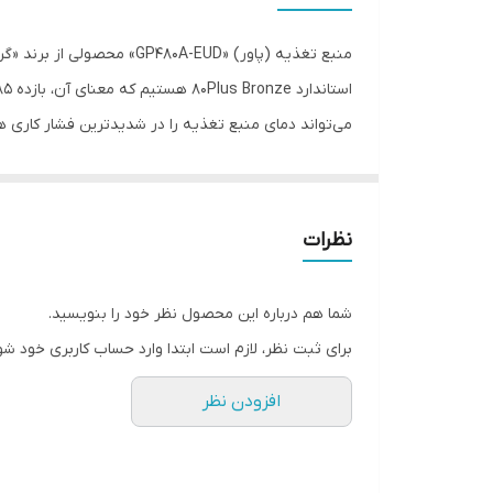
اب
نوع پاور
تع
منبع تغذیه (پاور) «
GP480A-EUD
» محصولی از برند «گر
قابلیت‌های منبع تغذیه کامپیوتر
استاندارد
80Plus Bronze
هستیم که معنای آن، بازده 85درصدی محصول تحت شرایط رایج است. یک عدد فن 120میلی‌متری روی پاور نصب شده که از نوع بسیار کم‌صدای
می‌تواند دمای منبع تغذیه را در شدیدترین فشار کاری هم تا 40 درجه‌ی سانتی‌گراد نگه دارد. شرکت گرین از خازن‌های باکیفیتی در ساخت این محصول استفاده کرده است 
کانکتور مادربرد
GP480A-EUD
بتواند خروجی پایداری را در کانکتورهای برق
کانکتور 4+4 پین E-ATX / ATX
دارد. گفتنی است 6 عدد کانکتور 15 پین
SATA
مختلف کامپیوتر را برعهده دارند. شرکت گرین از تولیدکن
کانکتور 2+6 پین PCI-E
نظرات
محصولاتش نسبت به سایر رقبا کمتر است.
کانکتور 4 پین فلاپی
شما هم درباره این محصول نظر خود را بنویسید.
استانداردهای حفاظتی
برای ثبت نظر، لازم است ابتدا وارد حساب کاربری خود شو
سایز فن
افزودن نظر
محدوده فرکانس ورودی