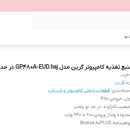
 ما
بع تغذیه کامپیوتر گرین مدل GP480A-EUD.hsj.در حد نو
وات
ند:
گرین
ته‌بندی
:
قطعات داخلی کامپیوتر و لپ تاپ
وان خروجی
:
480
ضعیت
:
کارکرده .در حد نو.پلمپ
دوده ولتاژ ورودی
:
200 تا 240 ولت
اهینامه 80PLUS
:
Bronze