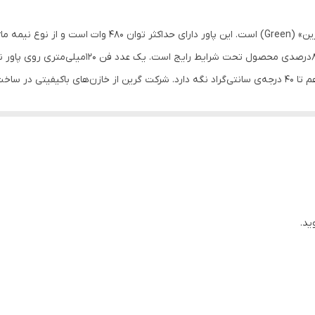
عاد
:
86 × 140 × 150
غیر ماژولار
داد فن
:
یک عدد
ین» (
Green
) است. این پاور دارای حداکثر توان 480 وات است و از نوع نیمه ماژول به‌حساب می‌آید. در پاور
Active PFC
که باعث می‌شود
20+4 پین
 ارائه دهد. کابل‌هایی که از این پاور خارج می‌شوند از نوع تخت (
Flat
) هستند 
یک عدد
و یک عدد کانکتور 6+2 پین گرافیک برای این محصول شرکت گرین در نظر گرفته 
ندگان بسیار خوب پاورهای کامپیوتر است. این شرکت محصولاتی برای استفاده‌های
یک عدد
یک عدد
OVP, UVP, OCP, OPP, SCP, OTP, NLO, SIP
ید.
120 میلی‌متری
50 هرتز