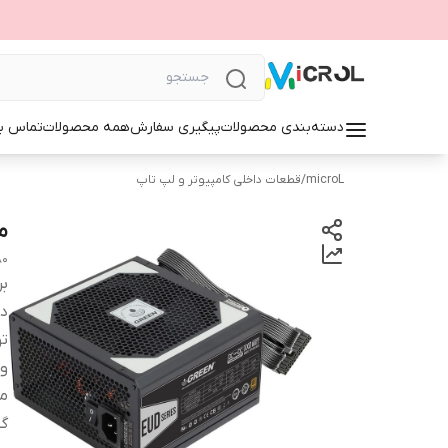
دسته‌بندی محصولات
پیگیری سفارش
همه محصولات
تماس با
microL
/
قطعات داخلی کامپیوتر و لپ تاپ
من
480
بر
دس
ت
و
مح
گو