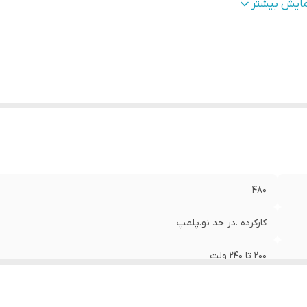
ع پاور
:
غیر ماژولار
مایش بیشتر
بلیت‌های منبع تغذیه کامپیوتر
:
Active PFC
نکتور مادربرد
:
20+4 پین
ور 4+4 پین E-ATX / ATX
:
یک عدد
تور 2+6 پین PCI-E
:
یک عدد
تور 4 پین فلاپی
:
یک عدد
تانداردهای حفاظتی
:
OVP, UVP, OCP, OPP, SCP, OTP, NLO, SIP
یز فن
:
120 میلی‌متری
حدوده فرکانس ورودی
:
50 هرتز
ان 3.3+ ولت
:
18 آمپر
480
ان 5+ ولت
:
18 آمپر
ن 12+ ولت اول
:
40 آمپر
کارکرده .در حد نو.پلمپ
ان 12- ولت
:
0.3 آمپر
ن 5+ ولت استندبای
:
2.5 آمپر
200 تا 240 ولت
تور 15 پین SATA
:
شش عدد
Bronze
تور 4 پین Molex
:
سه عدد