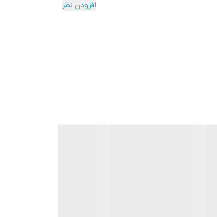
افزودن نظر
کارت گرافیک XFX Radeon™ RX 570 RS Black Edition با ۸ گیگابایت حافظه DDR5، یک گزینه فوق‌العاده برای اجرای روان جدیدترین بازی‌های AAA، تجربه واقعیت مجازی (VR) و انجام
ز معماری پیشرفته Polaris و هسته‌های نسل چهارم GCN، تعادلی بی‌نظیر بین قدرت پردازش، مصرف بهینه انرژی و قیمت