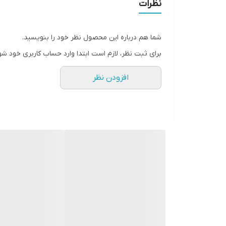
نظرات
کارت گرافیک XFX AMD Radeon™ RX 580 RS 2048SP Black Edition 8GB
یک انتخاب هوشمند برای گیمرهای حرفه‌ای و علاقه‌مند
شما هم درباره این محصول نظر خود را بنویسید.
برای ثبت نظر، لازم است ابتدا وارد حساب کاربری خود شو
افزودن نظر
مقرون‌به‌صرفه ارائه می‌دهد.
🔹 قدرت پردازش استثنایی
۲۰۴۸ پردازنده جریانی
با فرکانس کاری تا
۱۳۲۸ مگاهرتز
حافظه ۸ گیگابایتی DDR5
با باس ۲۵۶ بیتی و فرکانس ۷ گیگاهرتز، پهنای باند کافی برای بافت‌های باکیفیت و صحنه‌های پیچیده را فراهم می‌کند.
🔹 فناوری‌های روز دنیا در اختیار شما
AMD FreeSync™ 2:
تصویری کاملاً بدون پارگی، بدون
Radeon™ Chill:
مصرف انرژی و دمای کارت را به‌طور
AMD ReLive:
به‌راحتی از لحظات هیجان‌انگیز بازی خ
Virtual Super Resolution (VSR):
کیفیت تصویر بازی‌ها را تا رزولوشن ۴K ار