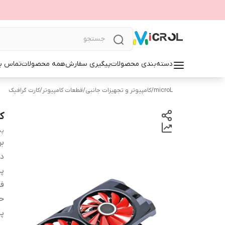
دسته‌بندی محصولات
پیگیری سفارش
همه محصولات
تماس با
microL
/
کامپیوتر و تجهیزات جانبی
/
قطعات کامپیوتر
/
کارت گرافیک
کار
پی
بر
دس
پر
ف
حا
په