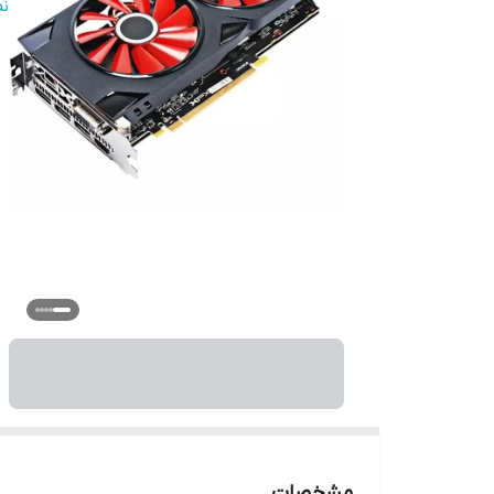
پ
ن
مشخصات