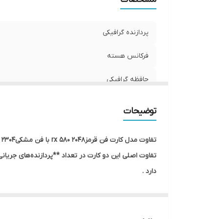
پردازنده گرافیکی
فرکانس هسته
حافظه گرافیکی
پهنای باند حافظه
توضیحات
پورت‌های خروجی
تفاوت مدل کارت فن قرمزrx 580 2048 با فن مشکیrx 580 2304
دارد .
در نتیجه این کاهش، کارت فن قرمزRX 580 2048SP به طور میانگین حدود **10 درصد** از نسخه اصلی فن مشکیRX 580 ضعیف‌تر است .