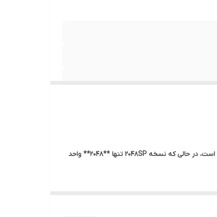
تفاوت اصلی این دو کارت در تعداد **پردازنده‌های جریانی (Stream Processors)** است. کارت معمولی RX 580 دارای **2304** واحد است، در حالی که نسخه 2048SP تنها **2048** واحد