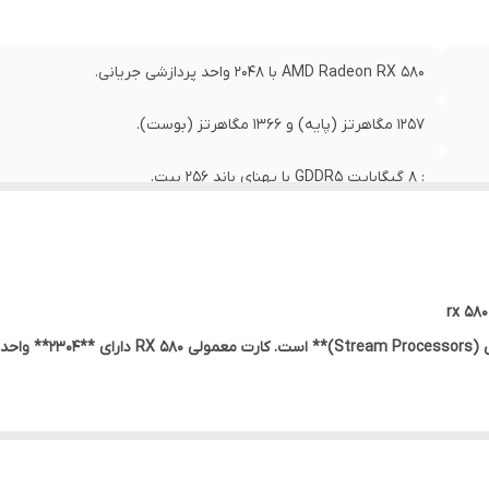
AMD Radeon RX 580 با 2048 واحد پردازشی جریانی.
1257 مگاهرتز (پایه) و 1366 مگاهرتز (بوست).
: 8 گیگابایت GDDR5 با پهنای باند 256 بیت.
483 گیگابیت بر ثانیه.
HDMI، DisplayPort، DVI-D.