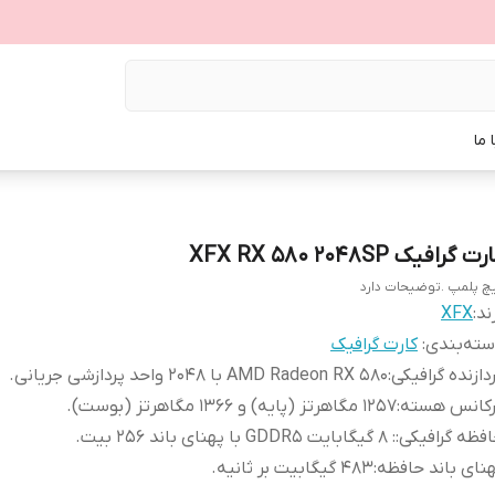
 ما
ت گرافیک XFX RX 580 2048SP
چ پلمپ .توضیحات دارد
ند:
XFX
ته‌بندی
:
کارت گرافیک
دازنده گرافیکی
:
AMD Radeon RX 580 با 2048 واحد پردازشی جریانی.
رکانس هسته
:
1257 مگاهرتز (پایه) و 1366 مگاهرتز (بوست).
فظه گرافیکی
:
: 8 گیگابایت GDDR5 با پهنای باند 256 بیت.
نای باند حافظه
:
483 گیگابیت بر ثانیه.