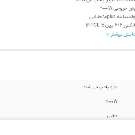
عیت کالا
:
نو و پلمپ می باشد
وان خروجی
:
2000W
اهینامه 80plus
:
طلایی
تور 2+6 پین PCL-E
:
16
تور 15 پین SATA
:
15
مایش بیشتر
داد ریل 12 ولت
:
6
داد فن
:
1
ان 5+ ولت
:
30 آمپر
م فاکتور
:
ATX
لام
18 قطعه کابل ماژولار 
راه
:
چمدان سامسونت مطابق تصویر
نو و پلمپ می باشد
2000W
طلایی
16