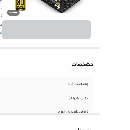
وض
ت
گو
کانک
کانک
ن
تع
تع
جری
مشخصات
فر
اق
هم
وضعیت کالا
توان خروجی
گواهینامه 80plus
کانکتور 2+6 پین PCL-E