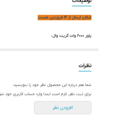
توضیحات
کانکتور 15 پین SATA
امکان ارسال از 14 فروردین هست
تعداد ریل 12 ولت
پاور 2000 وات گریت وال :
تعداد فن
جریان 5+ ولت
صورت 16 خروجی 8 پین گرافیک .
فرم فاکتور
نظرات
شده است تا بتواند از بسیاری از رقبای خود پیشی بگیرد .
اقلام همراه
شما هم درباره این محصول نظر خود را بنویسید.
دو خروجی 8 پین CPU و یک خروجی 24 پین مادربورد قدرت خود را در بین رقبا به رخ می کشد .
برای ثبت نظر، لازم است ابتدا وارد حساب کاربری خود شو
پاور Great Wall 2000W Power Supply دارای وزن 3800 گرم و ابعادی برابر با 180150*86* میلیمتر است .
افزودن نظر
این پاور با کیفیت و فوق العاده دارای توان 2000 واتی بوده که علاوه بر سیستم های قدرتمند و سرورهای بزرگ، امکان استفاده از آن در حوزه های دیگر مانند ماینینگ نیز وجود دارد .
پاور Great Wall 2000W Power Supply دارای گواهینامه ی 80PLUS gold بوده و جریان ورودی آن 15 آمپر است .
این محصول دارای خازن‌های کاملا ژاپنی است. این پاور از توان مورد نیاز برای ۸ کارت گرافیک برخوردار است . همچنین 