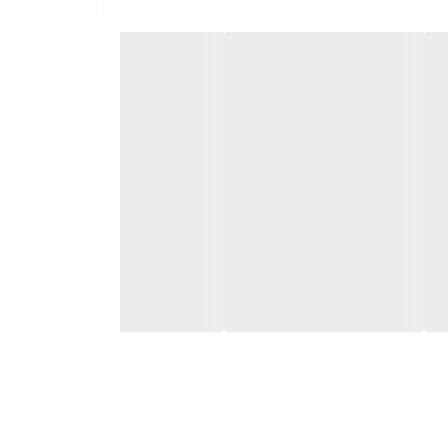
وان خروجی 2000 وات ، قدرتمند ترین پاور کمپانی معروف GREAT WALL می باشد. این پاور به صورت تمام ماژولار بوده و با تنوع و تعدای بالای
 ، 15 خروجی ساتا ، 6 خروجی مولکس ، دو خروجی 8 پین CPU و یک خروجی 24 پین مادربورد در نوع خود بی نظیر است. پایداری بالای جریان خروجی ،
د.