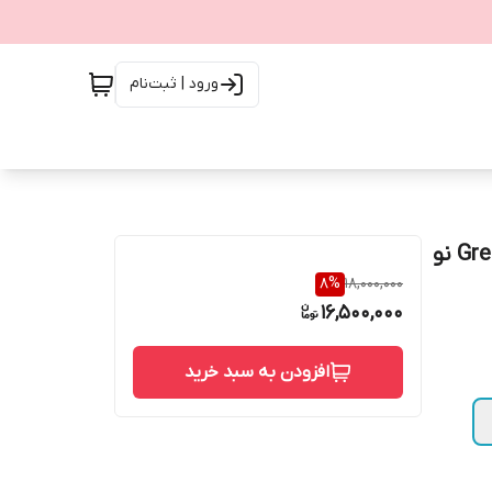
ورود | ثبت‌نام
پاور گریت وال 2000W مدل Great Wall GW-EPS2000BL(90) نو
8
%
18,000,000
16,500,000
افزودن به سبد خرید