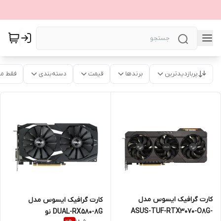
پربازدیدترین
برندها
قیمت
دسته‌بندی
فقط م
کارت گرافیک ایسوس مدل
کارت گرافیک ایسوس مدل
ASUS-TUF-RTX3070-O8G-
DUAL-RX580-8G نو