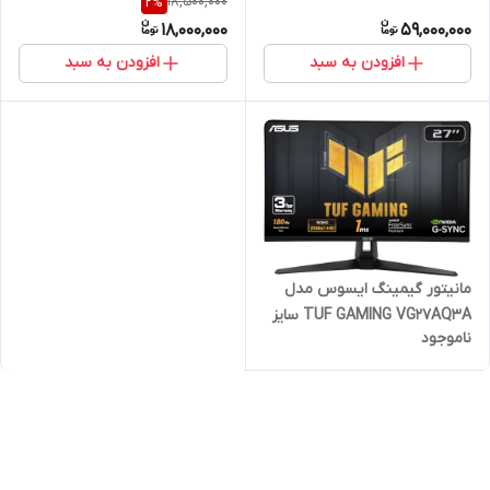
18,500,000
2
%
GAMING
18,000,000
59,000,000
افزودن به سبد
افزودن به سبد
مانیتور گیمینگ ایسوس مدل
TUF GAMING VG27AQ3A سایز
ناموجود
27 اینچ 2k 180hz