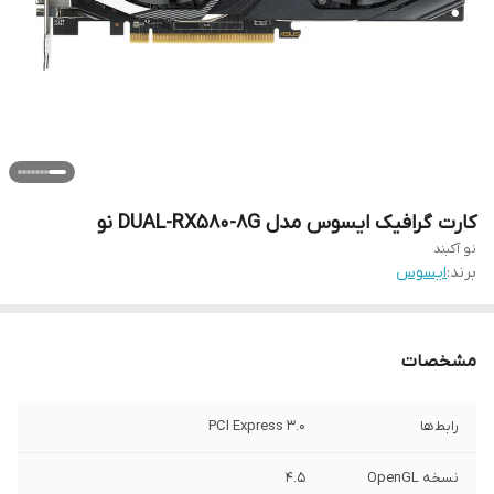
کارت گرافیک ایسوس مدل DUAL-RX580-8G نو
نو آکبند
برند:
ایسوس
مشخصات
رابط‌ها
PCI Express 3.0
نسخه OpenGL
4.5